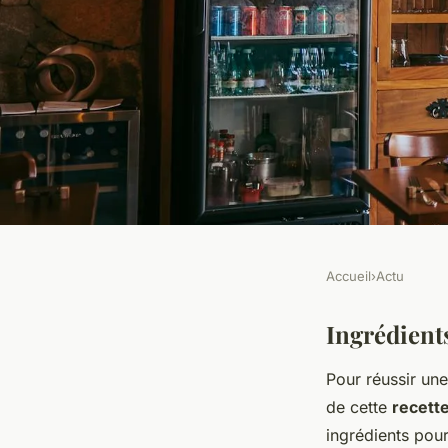
Accueil
›
Actu
ACTU
Apprenez à réaliser 
Ingrédients
Pour réussir un
Tatin aux pommes, 
de cette
recett
ingrédients pour