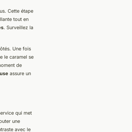
us. Cette étape
lante tout en
es
. Surveillez la
ôtés. Une fois
e le caramel se
 moment de
euse
assure un
service qui met
outer une
ntraste avec le