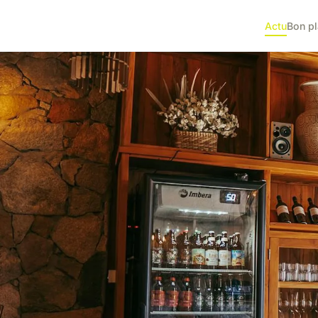
Actu
Bon p