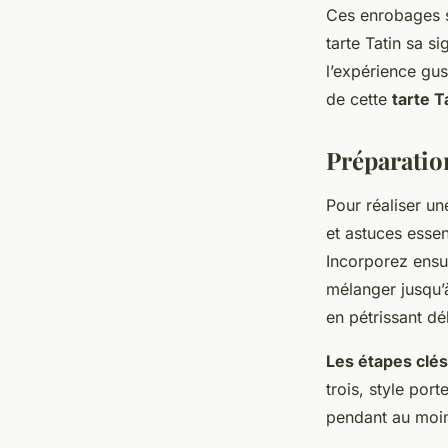
Ces enrobages s
tarte Tatin sa s
l’expérience gus
de cette
tarte T
Préparation
Pour réaliser u
et astuces esse
Incorporez ensui
mélanger jusqu’
en pétrissant d
Les étapes clés
trois, style port
pendant au moin