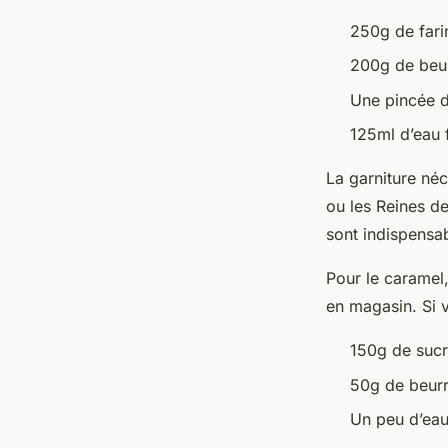
doré et enveloppée 
250g de fari
feuilletée irrésistible
200g de beur
Une pincée d
admin
•
25 janvier 2025
•
5 min de lecture
125ml d’eau 
La garniture né
ou les Reines de
sont indispensa
Pour le caramel
en magasin. Si 
150g de suc
50g de beur
Un peu d’ea