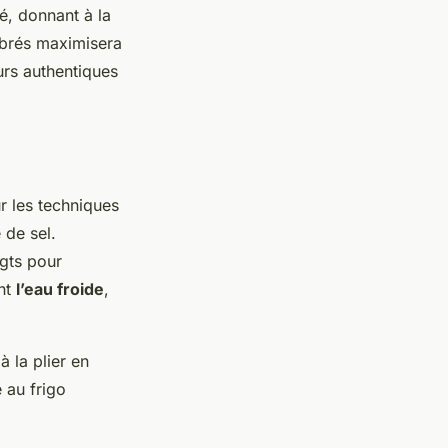
, donnant à la
librés maximisera
urs authentiques
r les techniques
 de sel.
igts pour
ent
l’eau froide
,
à la plier en
e au frigo