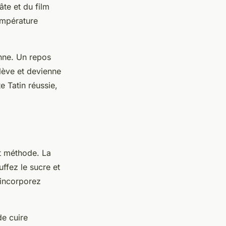
âte et du film
empérature
nne. Un repos
élève et devienne
te Tatin réussie,
et méthode. La
ffez le sucre et
 incorporez
de cuire