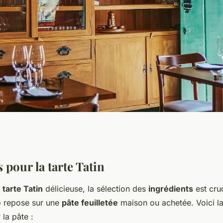
une exquise tarte
 pour la tarte Tatin
e
tarte Tatin
délicieuse, la sélection des
ingrédients
est cru
nappée de caramel
e
repose sur une
pâte feuilletée
maison ou achetée. Voici la
 la pâte :