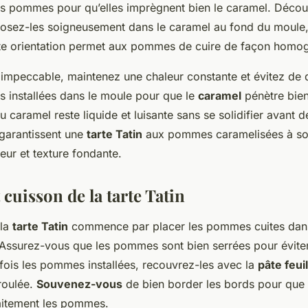
s pommes pour qu’elles imprègnent bien le caramel. Décou
sposez-les soigneusement dans le caramel au fond du moul
tte orientation permet aux pommes de cuire de façon homo
t impeccable, maintenez une chaleur constante et évitez de 
 installées dans le moule pour que le
caramel
pénètre bien
u caramel reste liquide et luisante sans se solidifier avant d
garantissent une
tarte Tatin
aux pommes caramelisées à so
eur et texture fondante.
cuisson de la tarte Tatin
la
tarte Tatin
commence par placer les pommes cuites dans
Assurez-vous que les pommes sont bien serrées pour évite
fois les pommes installées, recouvrez-les avec la
pâte feui
roulée.
Souvenez-vous
de bien border les bords pour que 
aitement les pommes.