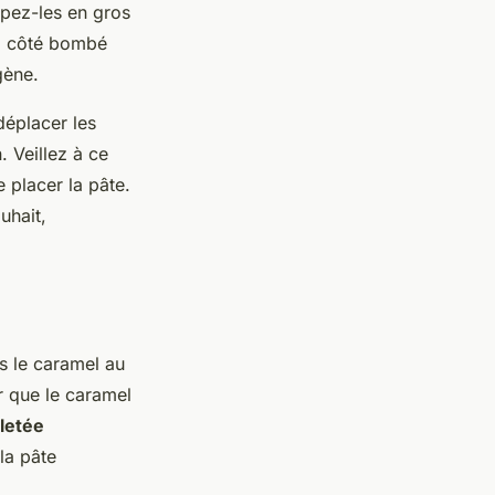
pez-les en gros
e, côté bombé
gène.
déplacer les
. Veillez à ce
e placer la pâte.
uhait,
 le caramel au
r que le caramel
lletée
la pâte