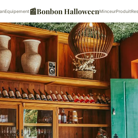
📰
Bonbon Halloween
lan
Equipement
Minceur
Produit
Res