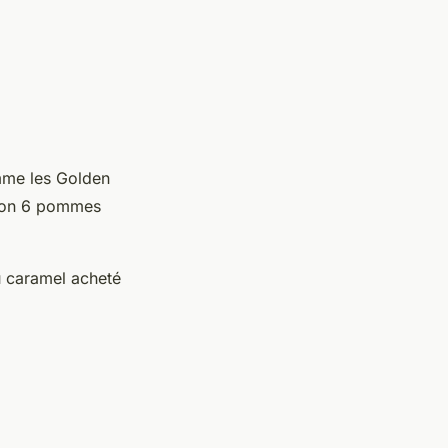
omme les Golden
viron 6 pommes
u caramel acheté