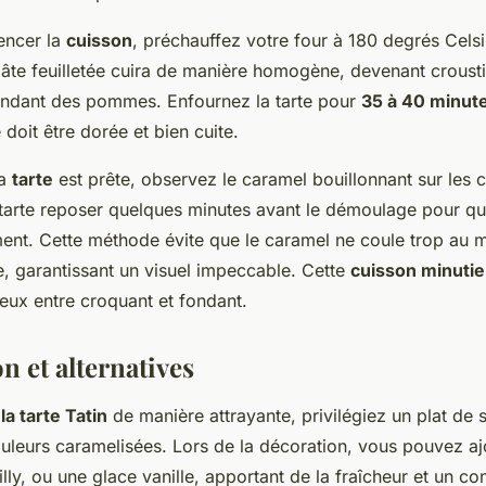
ncer la
cuisson
, préchauffez votre four à 180 degrés Celsi
pâte feuilletée cuira de manière homogène, devenant croustil
ondant des pommes. Enfournez la tarte pour
35 à 40 minut
 doit être dorée et bien cuite.
la
tarte
est prête, observez le caramel bouillonnant sur les c
a tarte reposer quelques minutes avant le démoulage pour qu
ement. Cette méthode évite que le caramel ne coule trop au
te, garantissant un visuel impeccable. Cette
cuisson minuti
eux entre croquant et fondant.
n et alternatives
la tarte Tatin
de manière attrayante, privilégiez un plat de 
ouleurs caramelisées. Lors de la décoration, vous pouvez aj
lly, ou une glace vanille, apportant de la fraîcheur et un co