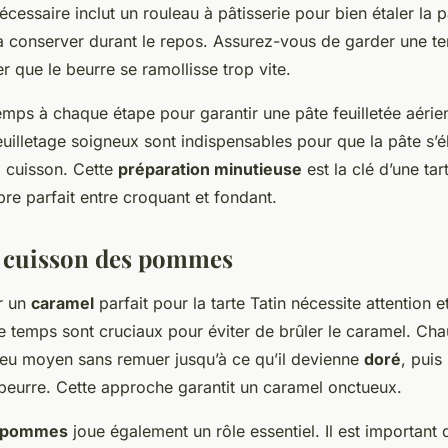
cessaire inclut un rouleau à pâtisserie pour bien étaler la p
la conserver durant le repos. Assurez-vous de garder une t
er que le beurre se ramollisse trop vite.
mps à chaque étape pour garantir une pâte feuilletée aérie
feuilletage soigneux sont indispensables pour que la pâte s’
la cuisson. Cette
préparation minutieuse
est la clé d’une tar
ibre parfait entre croquant et fondant.
t cuisson des pommes
er un
caramel
parfait pour la tarte Tatin nécessite attention 
e temps sont cruciaux pour éviter de brûler le caramel. Chau
feu moyen sans remuer jusqu’à ce qu’il devienne
doré
, puis
 beurre. Cette approche garantit un caramel onctueux.
s pommes
joue également un rôle essentiel. Il est important 