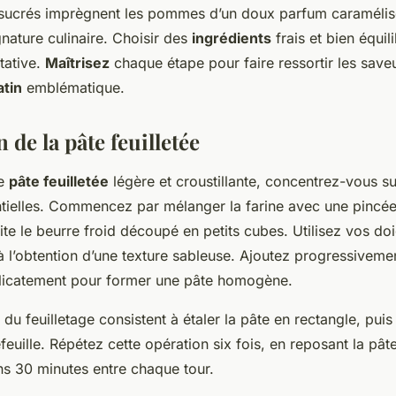
ucrés imprègnent les pommes d’un doux parfum caramélisé
ignature culinaire. Choisir des
ingrédients
frais et bien équi
tative.
Maîtrisez
chaque étape pour faire ressortir les save
atin
emblématique.
 de la pâte feuilletée
ne
pâte feuilletée
légère et croustillante, concentrez-vous su
ntielles. Commencez par mélanger la farine avec une pincée
te le beurre froid découpé en petits cubes. Utilisez vos do
à l’obtention d’une texture sableuse. Ajoutez progressivem
élicatement pour former une pâte homogène.
du feuilletage consistent à étaler la pâte en rectangle, puis 
efeuille. Répétez cette opération six fois, en reposant la pât
s 30 minutes entre chaque tour.