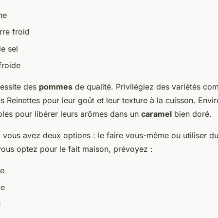
dans une pâte
ne
 !
re froid
e sel
froide
cessite des
pommes
de qualité. Privilégiez des variétés c
s Reinettes pour leur goût et leur texture à la cuisson. En
bles pour libérer leurs arômes dans un
caramel
bien doré.
, vous avez deux options : le faire vous-même ou utiliser d
vous optez pour le fait maison, prévoyez :
re
re
u