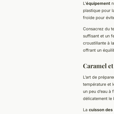
L’
équipement
né
plastique pour 
froide pour évit
Consacrez du te
suffisant et un 
croustillante à 
offrant un équil
Caramel e
L’art de prépar
température et l
un peu d’eau à 
délicatement le
La
cuisson de